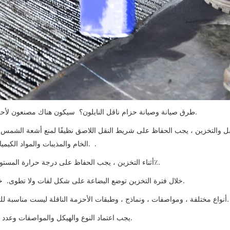
طرق صيانة وصيانة حزام ناقل النايلون؟ سيكون هناك مصنعون لأحزمة النقل لتقديمها لك ، ونتطلع إلى مقدمة مفصلة لمساعدتك أكثر.
نقل والتخزين ، يجب الحفاظ على شريط النقل اللاصق نظيفًا لمنع أشعة الشمس أ
الخام والمذيبات والمواد الكيميائية الأخرى ، ويجب أن يكون على بعد متر واحد من معدات السمط. .
أثناء التخزين ، يجب الحفاظ على درجة حرارة المستودع بين 18-40 درجة مئوية ورطوبة الهواء يجب أن تبقى بين 50-80٪.
خلال فترة التخزين توضع البضاعة على شكل لفات ولا تطوى. خلال فترة التخزين ، يجب دحرجة البضائع مرة واحدة كل ثلاثة أشهر.
أنواع مختلفة ، ومواصفات ، ونماذج ، وطبقات الأحزمة الناقلة ليست مناسبة للتوصيل ببعضها البعض ، وأفضل طريقة هي استخدام وصلة مطاطية.
يجب اعتماد النوع والهيكل والمواصفات وعدد طبقات شريط النقل اللاصق بشكل فعال وفقًا للمعايير المعمول بها.