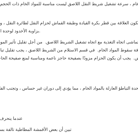
م ، سرعة تشغيل شريط النقل اللاصق ليست مناسبة للمواد الخام ذات الحجم ال
ون العلاقة بين قطر بكرة القيادة وطبقة القماش لحزام النقل لطائرة النقل ، وال
بزاوية الأخدود لوحدة التباطؤ العازلة فعالة تم اختيارها وفقًا لمتطلبات تصميم طائرة النقل.
ماشى اتجاه التغذية مع اتجاه تشغيل الشريط اللاصق. من أجل تقليل تأثير الم
ة سقوط المواد الخام. في قسم الاستلام من الشريط اللاصق ، يجب تقليل تباع
ئض. يجب أن يكون الحزام مزودًا بصفيحة حاجز ناعمة ومناسبة لمنع صفيحة ال
③عندما ينحرف
④تبين أن بعض الأقمشة المطاطية تالفة بس