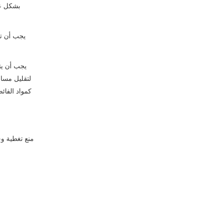
بشكل عا
يجب أن تك
يجب أن يت
لتقليل مساف
كمواد الفا