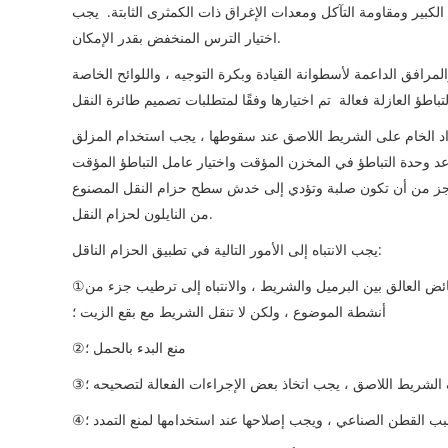
كبير ومقاومة التآكل ومعدات الإغراق ذات الكمثرى الثابتة. يجب
اختيار الترس المنخفض بقدر الإمكان.
مرافق الداعمة لأسطوانة القيادة وبكرة التوجيه ، واللوائح الخاصة
واد الخام على الشريط اللاصق عند سقوطها ، يجب استخدام المزلق
د وحدة التباطؤ في المخزن المؤقت واختيار عامل التباطؤ المؤقت
حاجز من أن تكون صلبة وتؤدي إلى خدش سطح حزام النقل المصنوع
من النايلون لحزام النقل.
يجب الانتباه إلى الأمور التالية في تطبيق الحزام الناقل:
①منع تغطية وحدة التباطؤ العازلة بالمواد الخام ، مما يؤدي إلى دوران غير حساس ، وتجنب الفائض العالق بين البرميل والشريط ، والانتباه إلى ترطيب جزء من
أنشطة الموضوع ، ولكن لا تنقل الشريط مع بقع الزيت ؛
②منع البدء بالحمل ؛
 الشريط اللاصق ، يجب اتخاذ بعض الإجراءات الفعالة لتصحيحه ؛
بب القطن الصناعي ، ويجب إصلاحها عند استخدامها لمنع التمدد ؛