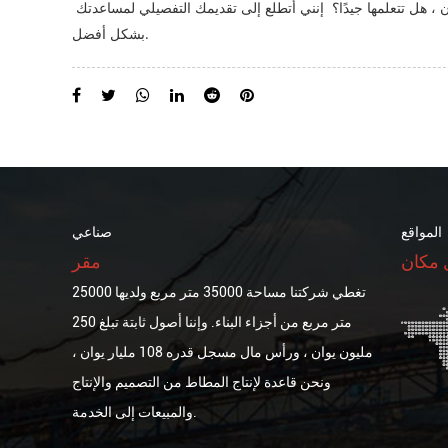
وفقًا لمصنعي الحزام الناقل ، يمنحك مقدمة مفصلة لطرق صيانة وصيانة حزام ناقل النايلون ، هل تتعلمها جيدًا؟ إنني أتطلع إلى تقديمك التفصيلي لمساعدتك
بشكل أفضل.
المواقع
صناعي
 مكان
مقر
تغطي شركتنا مساحة 35000 متر مربع ولديها 25000
متر مربع من أجزاء البناء. وإننا أصول ثابتة تبلغ 250
مليون يوان ، ورأس مال مسجل قدره 108 مليار يوان ،
ونحن قاعدة لإنتاج المطاط من التصميم والإنتاج
والمبيعات إلى الخدمة.