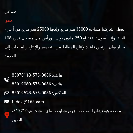
صناعي
مقر
تغطي شركتنا مساحة 35000 متر مربع ولديها 25000 متر مربع من أجزاء
البناء. وإننا أصول ثابتة تبلغ 250 مليون يوان ، ورأس مال مسجل قدره 108
مليار يوان ، ونحن قاعدة لإنتاج المطاط من التصميم والإنتاج والمبيعات إلى
الخدمة.
هاتف: 0086-576-83070118
هاتف: 0086-576-83019080
الفاكس: 0086-576-83019528
fudaxj@163.com
منطقة هونغشان الصناعية ، هونغ تشاو ، تيانتاى ، تشجيانغ،317210،
الصين