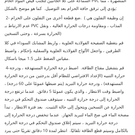
السماكة على كلا الجانبين لتجنب فيض المواد الخام PVC المنصهرة ، مما
يؤدي إلى ترقق حافة الحزام بعد التوصيل. كما هو موضح بالشكل:
2- ضع قطعة أخرى من التفلون على الحزام. ( إن وظيفة التفلون هي
عدم الارتباط بـ PVC المذاب ، ومقاومة درجات الحرارة العالية ، ونقل
الحرارة بسرعة ، وحتى التسخين)
قم بتغطية الصفيحة الفولاذية العلوية ، واربط المشابك السوداء في كلا
الطرفين ، واجعل الألواح الفولاذية العلوية والسفلية بإحكام ، واضبط
مقياس الضغط على 1.5 ميجا باسكال.
4-قم بتشغيل مفتاح الطاقة. اضبط درجة الحرارة المستهدفة ، ودرجة
حرارة التنبيه (الإعداد الافتراضي للنظام أقل بدرجتين من درجة الحرارة
المستهدفة) ، ودرجة حرارة التبريد (يتم ضبطها عمومًا على 60 درجة) ،
واضبط وقت الانتظار ، والذي يكون عمومًا 5 دقائق. عندما ترتفع درجة
الحرارة إلى درجة حرارة التنبيه ، سيتوقف صندوق التحكم في درجة
الحرارة عن التسخين ويتحول إلى حالة التثبيت. بعد فترة الانتظار ، تبدأ
مضخة الماء في ضخ الماء لتبريد الجهاز. عندما تنخفض درجة الحرارة إلى
درجة حرارة التبريد ، سيتم إغلاق صندوق التحكم في درجة الحرارة
بالكامل وسيتم قطع الطاقة تلقائيًا. انتظر لمدة 10 دقائق تقريبًا حتى يبرد