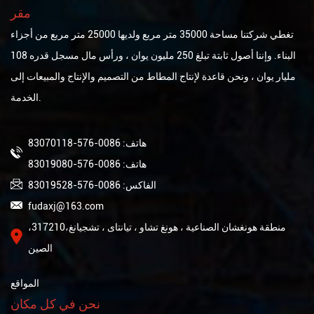
مقر
تغطي شركتنا مساحة 35000 متر مربع ولديها 25000 متر مربع من أجزاء
البناء. وإننا أصول ثابتة تبلغ 250 مليون يوان ، ورأس مال مسجل قدره 108
مليار يوان ، ونحن قاعدة لإنتاج المطاط من التصميم والإنتاج والمبيعات إلى
الخدمة.
هاتف: 0086-576-83070118
هاتف: 0086-576-83019080
الفاكس: 0086-576-83019528
fudaxj@163.com
منطقة هونغشان الصناعية ، هونغ تشاو ، تيانتاى ، تشجيانغ،317210،
الصين
المواقع
نحن في كل مكان