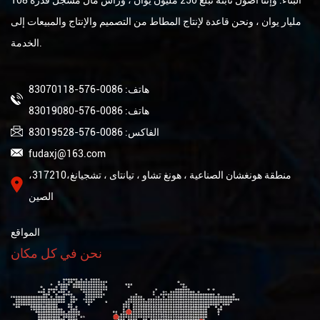
مليار يوان ، ونحن قاعدة لإنتاج المطاط من التصميم والإنتاج والمبيعات إلى
الخدمة.
هاتف: 0086-576-83070118
هاتف: 0086-576-83019080
الفاكس: 0086-576-83019528
fudaxj@163.com
منطقة هونغشان الصناعية ، هونغ تشاو ، تيانتاى ، تشجيانغ،317210،
الصين
المواقع
نحن في كل مكان