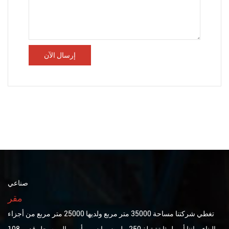
صناعي
مقر
تغطي شركتنا مساحة 35000 متر مربع ولديها 25000 متر مربع من أجزاء
البناء. وإننا أصول ثابتة تبلغ 250 مليون يوان ، ورأس مال مسجل قدره 108