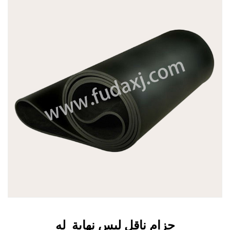
حزام ناقل ليس نهاية له