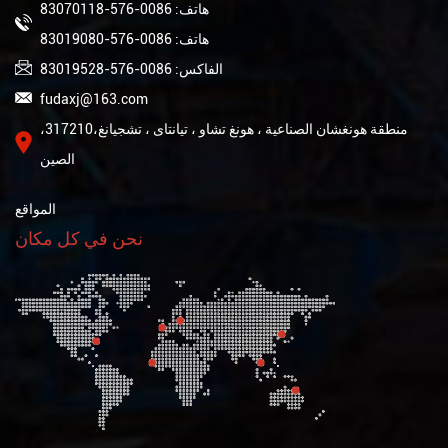
هاتف: 0086-576-83070118
هاتف: 0086-576-83019080
الفاكس: 0086-576-83019528
fudaxj@163.com
منطقة هونغشان الصناعية ، هونغ تشاو ، تيانتاى ، تشجيانغ،317210،
الصين
المواقع
نحن في كل مكان